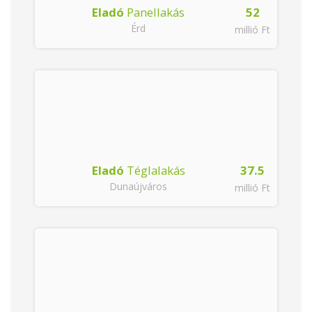
5
Eladó
Panellakás
52
Érd
Ft
millió Ft
Eladó
Téglalakás
37.5
Dunaújváros
millió Ft