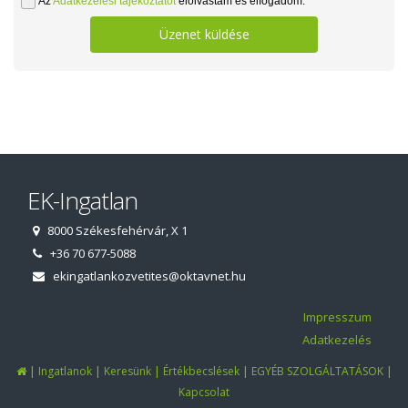
Az
Adatkezelési tájékoztatót
elolvastam és elfogadom.
Üzenet küldése
EK-Ingatlan
8000 Székesfehérvár, X 1
+36 70 677-5088
ekingatlankozvetites@oktavnet.hu
Impresszum
Adatkezelés
|
|
|
|
|
Ingatlanok
Keresünk
Értékbecslések
EGYÉB SZOLGÁLTATÁSOK
Kapcsolat