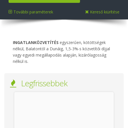
További paraméterek
Kereső kiürítése
INGATLANKÖZVETÍTÉS
egyszerűen, kötöttségek
nélkül, Balatontól a Dunáig, 1,5-3%-s közvetítői díjjal
vagy egyedi megállapodás alapján, kizárólagosság
nélkül is.
Legfrissebbek