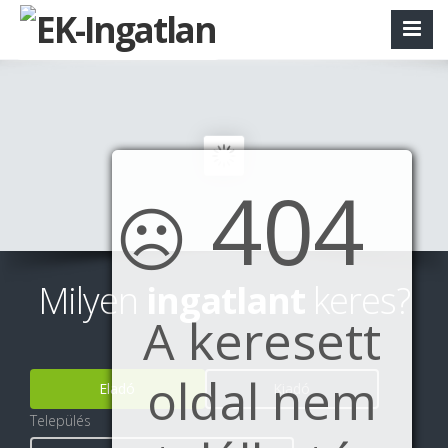
404
☹
Milyen
ingatlant
keres?
A keresett
oldal nem
Eladó
Kiadó
Település