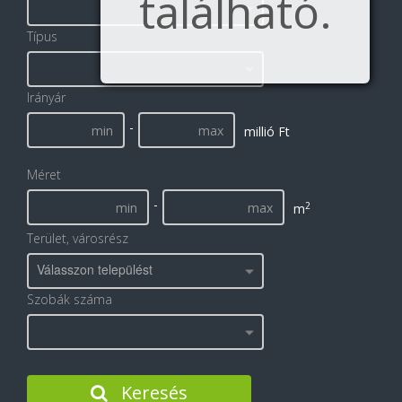
található.
Típus
Irányár
-
millió Ft
Méret
-
2
m
Terület, városrész
Válasszon települést
Szobák száma
Keresés