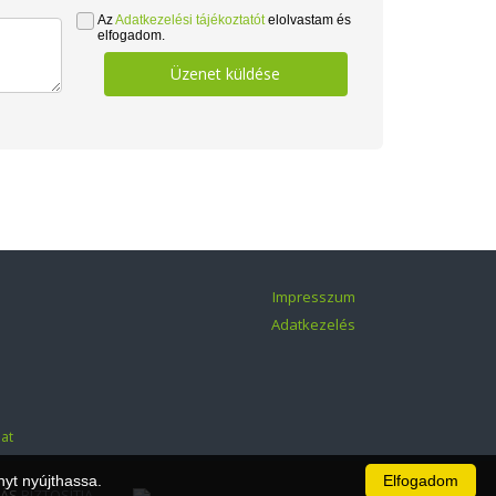
Az
Adatkezelési tájékoztatót
elolvastam és
elfogadom.
Üzenet küldése
Impresszum
Adatkezelés
at
nyt nyújthassa.
Elfogadom
ÁS
BIZTOSÍTJA.