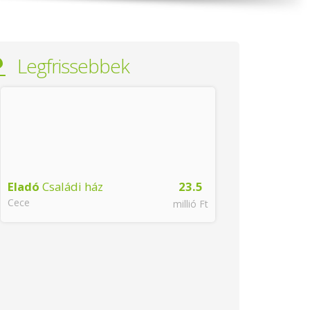
Legfrissebbek
Eladó
Családi ház
23.5
Eladó
Panel
Cece
Érd
millió Ft