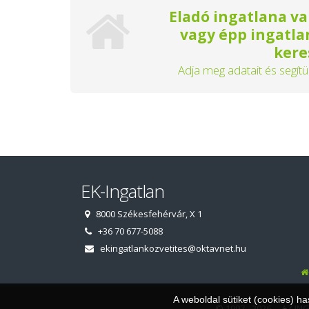
Eladó ingatlana va
vagy épp ingatla
kere
Adja meg adatait és segítü
EK-Ingatlan
8000 Székesfehérvár, X 1
+36 70 677-5088
ekingatlankozvetites@oktavnet.hu
A weboldal sütiket (cookies) h
© 1997 - 2026 AZ IN