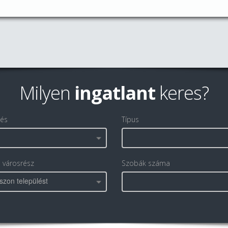
Milyen
ingatlant
keres?
lés
Típus
, városrész
Szobák száma
szon települést