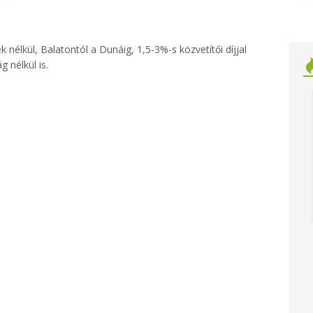
nélkül, Balatontól a Dunáig, 1,5-3%-s közvetítői díjjal
 nélkül is.
37
Eladó
Családi ház
89.5
Gárdony
millió Ft
millió Ft