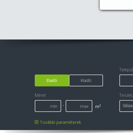
Telepü
Eladó
Kiadó
Méret
Terület
-
Válas
2
m
További paraméterek