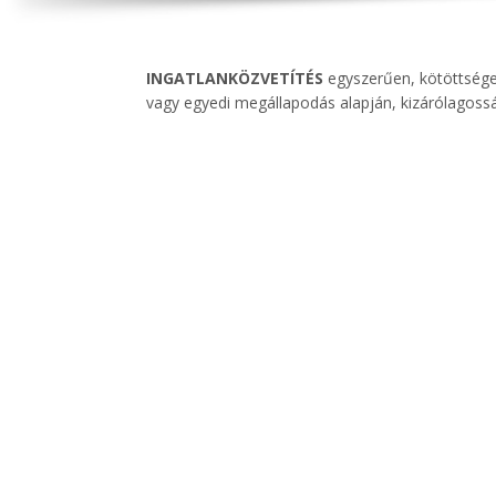
INGATLANKÖZVETÍTÉS
egyszerűen, kötöttségek 
vagy egyedi megállapodás alapján, kizárólagosság
kás
52
Eladó
Családi ház
Sárbogárd
millió Ft