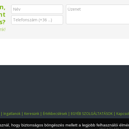
n,
nt
s?
nk!
|
|
|
|
|
Ingatlanok
Keresünk
Értékbecslések
EGYÉB SZOLGÁLTATÁSOK
Kapcsol
asznál, hogy biztonságos böngészés mellett a legjobb felhasználói élmé
GATLANIRODA WEBOLDALÁT ÉS ÜGYVITELI RENDSZERÉT AZ
INGATLAN
FORR