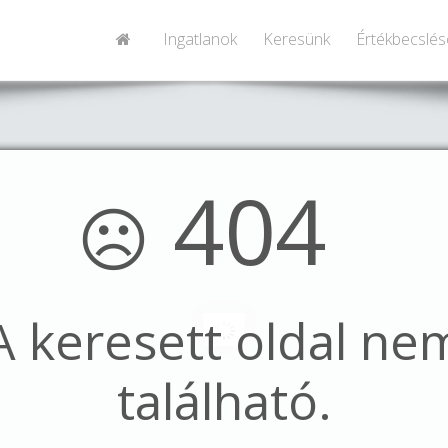
Ingatlanok
Keresünk
Értékbecslés
404
☹
A keresett oldal ne
található.