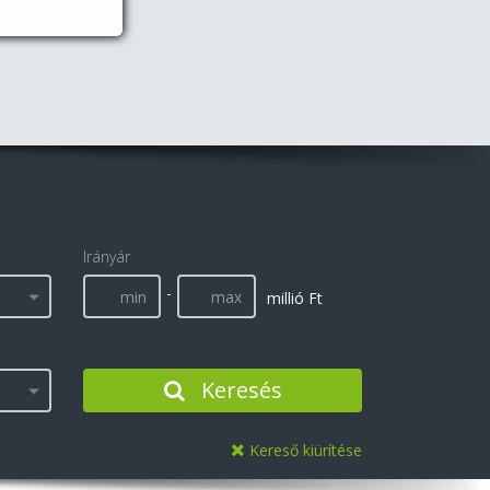
Irányár
-
millió Ft
Keresés
Kereső kiürítése