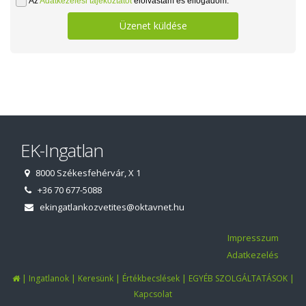
Az
Adatkezelési tájékoztatót
elolvastam és elfogadom.
Üzenet küldése
EK-Ingatlan
8000 Székesfehérvár, X 1
+36 70 677-5088
ekingatlankozvetites@oktavnet.hu
Impresszum
Adatkezelés
|
|
|
|
|
Ingatlanok
Keresünk
Értékbecslések
EGYÉB SZOLGÁLTATÁSOK
Kapcsolat