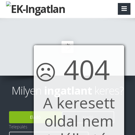
404
☹
Milyen
ingatlant
keres?
A keresett
oldal nem
Eladó
Kiadó
Település