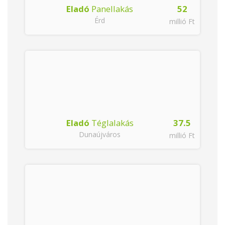
5
Eladó
Panellakás
52
Érd
Ft
millió Ft
Eladó
Téglalakás
37.5
Dunaújváros
millió Ft