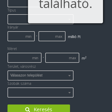
található.
Típus
Irányár
-
millió Ft
Méret
-
2
m
Terület, városrész
Válasszon települést
Szobák száma
Keresés