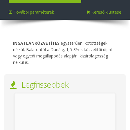
További paraméterek
Kereső kiürítése
INGATLANKÖZVETÍTÉS
egyszerűen, kötöttségek
nélkül, Balatontól a Dunáig, 1,5-3%-s közvetítői díjjal
vagy egyedi megállapodás alapján, kizárólagosság
nélkül is.
Legfrissebbek