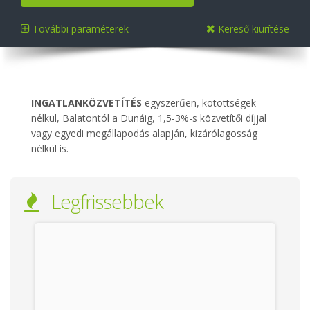
További paraméterek
Kereső kiürítése
INGATLANKÖZVETÍTÉS
egyszerűen, kötöttségek
nélkül, Balatontól a Dunáig, 1,5-3%-s közvetítői díjjal
vagy egyedi megállapodás alapján, kizárólagosság
nélkül is.
Legfrissebbek