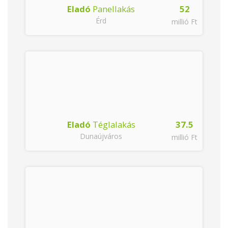
5
Eladó
Panellakás
52
Érd
Ft
millió Ft
Eladó
Téglalakás
37.5
Dunaújváros
millió Ft