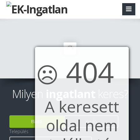
404
☹
Milyen
ingatlant
keres?
A keresett
oldal nem
Eladó
Kiadó
Település