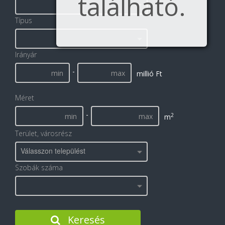
található.
Típus
Irányár
-
millió Ft
Méret
-
2
m
Terület, városrész
Válasszon települést
Szobák száma
Keresés