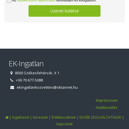
Az
Adatkezelési tájékoztatót
elolvastam és elfogadom.
Üzenet küldése
EK-Ingatlan
8000 Székesfehérvár, X 1
+36 70 677-5088
ekingatlankozvetites@oktavnet.hu
Impresszum
Adatkezelés
|
|
|
|
|
Ingatlanok
Keresünk
Értékbecslések
EGYÉB SZOLGÁLTATÁSOK
Kapcsolat