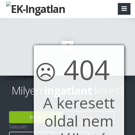
404
☹
Milyen
ingatlant
keres?
A keresett
oldal nem
Eladó
Kiadó
Település