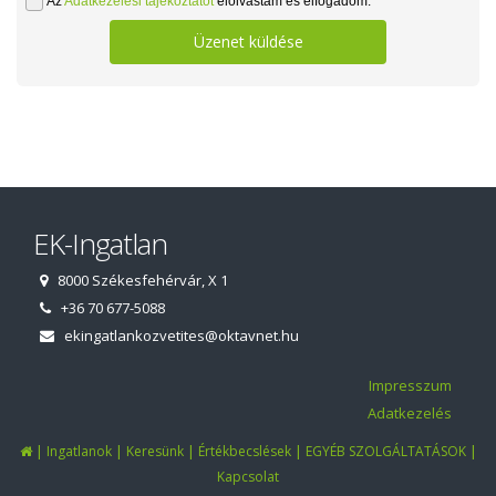
Az
Adatkezelési tájékoztatót
elolvastam és elfogadom.
Üzenet küldése
EK-Ingatlan
8000 Székesfehérvár, X 1
+36 70 677-5088
ekingatlankozvetites@oktavnet.hu
Impresszum
Adatkezelés
|
|
|
|
|
Ingatlanok
Keresünk
Értékbecslések
EGYÉB SZOLGÁLTATÁSOK
Kapcsolat