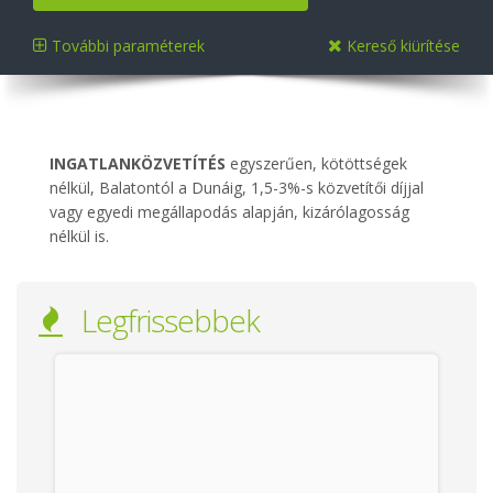
További paraméterek
Kereső kiürítése
INGATLANKÖZVETÍTÉS
egyszerűen, kötöttségek
nélkül, Balatontól a Dunáig, 1,5-3%-s közvetítői díjjal
vagy egyedi megállapodás alapján, kizárólagosság
nélkül is.
Legfrissebbek