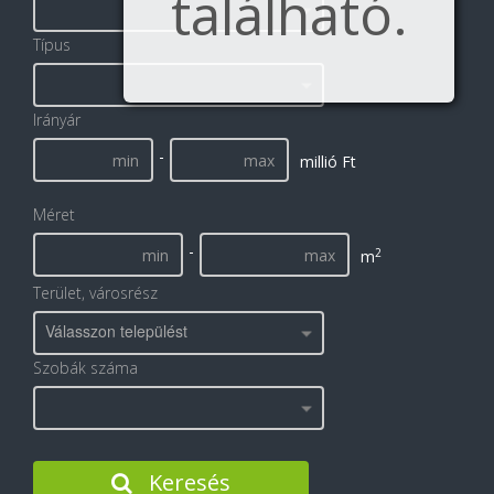
található.
Típus
Irányár
-
millió Ft
Méret
-
2
m
Terület, városrész
Válasszon települést
Szobák száma
Keresés